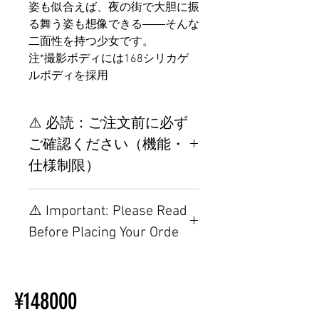
姿も似合えば、夜の街で大胆に振
る舞う姿も想像できる――そんな
二面性を持つ少女です。
注*撮影ボディには168シリカゲ
ルボディを採用
⚠️ 必読：ご注文前に必ず
ご確認ください（機能・
仕様制限）
【重要】ご注文前の仕様・設
⚠️ Important: Please Read
置制限について
Before Placing Your Orde
その他の配置はTPEに関連し
ているため、こちらのウェブ
【Important】Specifications &
ページをご覧ください。
Installation Restrictions Before
初心者のための購入手順
¥148000
Ordering
ラブドール購入前に知ってお
Other configurations are related
くべきこと