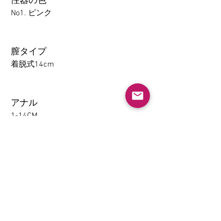
性器の色
No1. ピンク
膣タイプ
着脱式14cm
アナル
1-14CM
大腿の取り外し機能(限TPE)
なし
挟むと吸う(限TPE)