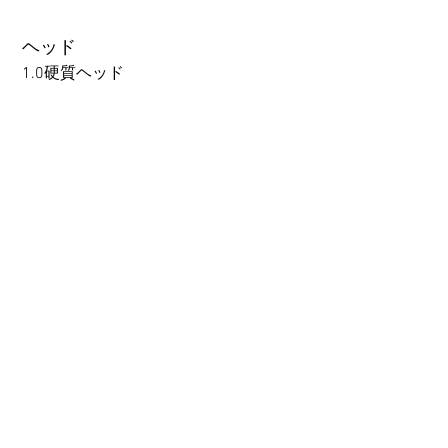
to TPE, so please refer to the
following webpage.
ヘッド
Beginner’s Purchase Guide
1.0硬質ヘッド
What You Should Know Before
Buying a Love Doll
1.0硬質ヘッド
1.0軟質ヘッド
2.0口の開閉機能 (軟質)+￥3000
3.0可動まぶた対応・楚玥と江小婉と熙熙＋￥40000円