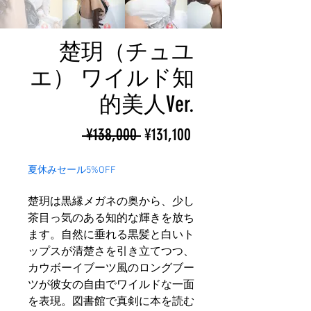
楚玥（チュユ
エ） ワイルド知
的美人Ver.
ราคา
ราคา
 ¥138,000 
¥131,100
ปกติ
ขาย
夏休みセール5%OFF
ลด
楚玥は黒縁メガネの奥から、少し
茶目っ気のある知的な輝きを放ち
ます。自然に垂れる黒髪と白いト
ップスが清楚さを引き立てつつ、
カウボーイブーツ風のロングブー
ツが彼女の自由でワイルドな一面
を表現。図書館で真剣に本を読む