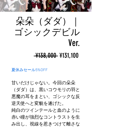
朵朵（ダダ）｜
ゴシックデビル
Ver.
ราคา
ราคา
 ¥138,000 
¥131,100
ปกติ
ขาย
夏休みセール5%OFF
ลด
甘いだけじゃない。今回の朵朵
（ダダ）は、黒いコウモリの羽と
悪魔の耳をまとい、ゴシックな反
逆天使へと変貌を遂げた。
純白のツインテールと血のように
赤い瞳が強烈なコントラストを生
み出し、視線を惹きつけて離さな