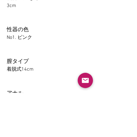
3cm
性器の色
No1. ピンク
膣タイプ
着脱式14cm
アナル
1-14CM
大腿の取り外し機能(限TPE)
なし