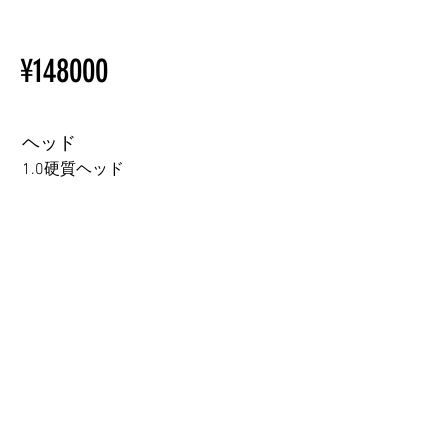
【Important】Specifications &
ページをご覧ください。
Installation Restrictions Before
初心者のための購入手順
¥148000
Ordering
ラブドール購入前に知ってお
Other configurations are related
くべきこと
to TPE, so please refer to the
following webpage.
ヘッド
Beginner’s Purchase Guide
1.0硬質ヘッド
What You Should Know Before
Buying a Love Doll
1.0硬質ヘッド
1.0軟質ヘッド
2.0口の開閉機能 (軟質)+￥3000
3.0可動まぶた対応・楚玥と江小婉と熙熙＋￥40000円