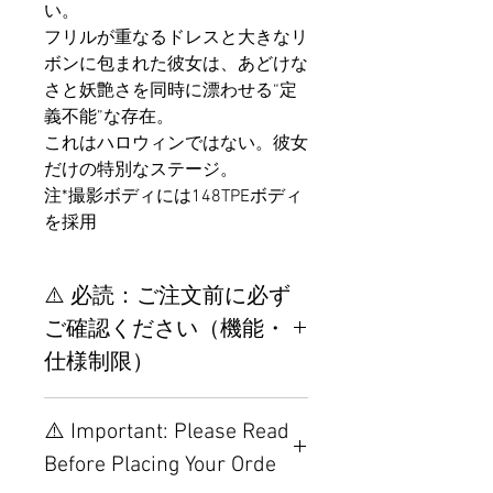
い。
フリルが重なるドレスと大きなリ
ボンに包まれた彼女は、あどけな
さと妖艶さを同時に漂わせる“定
義不能”な存在。
これはハロウィンではない。彼女
だけの特別なステージ。
注*撮影ボディには148TPEボディ
を採用
⚠️ 必読：ご注文前に必ず
ご確認ください（機能・
仕様制限）
【重要】ご注文前の仕様・設
⚠️ Important: Please Read
置制限について
Before Placing Your Orde
その他の配置はTPEに関連し
ているため、こちらのウェブ