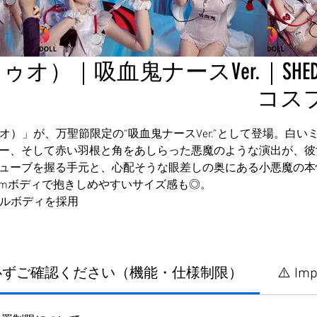
）｜吸血鬼ナースVer.｜SHEDO
コス
ゥオ）」が、万聖節限定の“吸血鬼ナースVer.”として登場。白
ー、そして赤い羽根と角をあしらった悪魔のような演出が、彼
ューブを握る手元と、心配そうな眼差しの奥にある小悪魔の本
8cmボディで抱きしめやすいサイズ感も◎。
ゲルボディを採用
に必ずご確認ください（機能・仕様制限）
⚠️ Imp