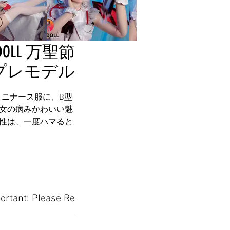
LL 万聖節
プレモデル
いミニナース服に、B型
女の病みかわいい魅
性は、一度ハマると
ortant: Please Read Before Placing Your Orde