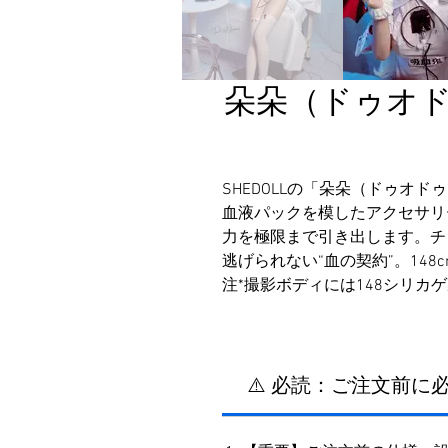
朵朵（ドゥオドゥオ
SHEDOLLの「朵朵（ドゥオド
血液パックを模したアクセサリ
力を極限まで引き出します。チ
逃げられない“血の契約”。14
注*撮影ボディには148シリカ
⚠️ 必読：ご注文前