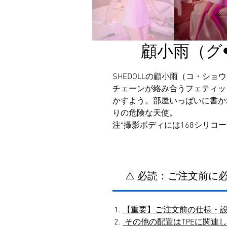
顧小雨（グ•
SHEDOLLの顧小雨（コ・シ
チェーンが絡み合うフェティッ
かすよう。部屋いっぱいに書か
りの危険な天使。
注*撮影ボディには168シリ
⚠️ 必読：ご注文前
【重要】ご注文前の仕様・
その他の配置はTPEに関連