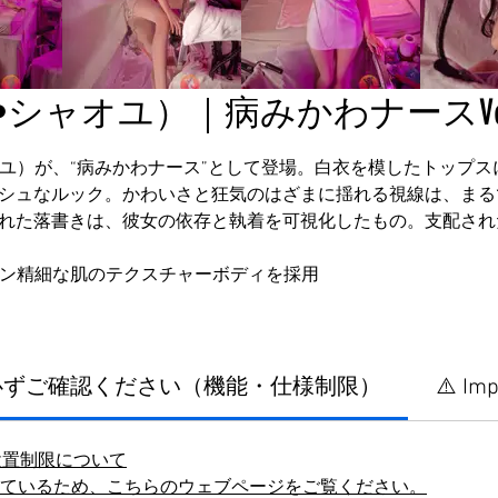
シャオユ）｜病みかわナースVer.｜S
ョウユ）が、“病みかわナース”として登場。白衣を模したトップ
シュなルック。かわいさと狂気のはざまに揺れる視線は、まる
れた落書きは、彼女の依存と執着を可視化したもの。支配され
コーン精細な肌のテクスチャーボディを採用
に必ずご確認ください（機能・仕様制限）
⚠️ Imp
設置制限について
しているため、こちらのウェブページをご覧ください。