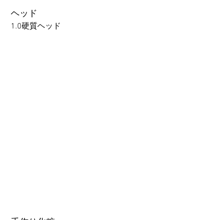
following webpage.
ヘッド
Beginner’s Purchase Guide
1.0硬質ヘッド
What You Should Know Before
Buying a Love Doll
1.0硬質ヘッド
1.0軟質ヘッド
2.0口の開閉機能 (軟質)+￥3000
3.0可動まぶた対応・楚玥と江小婉と熙熙＋￥40000円