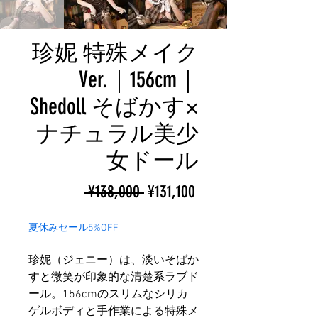
珍妮 特殊メイク
Ver.｜156cm｜
Shedoll そばかす×
ナチュラル美少
女ドール
ราคา
ราคา
 ¥138,000 
¥131,100
ปกติ
ขาย
夏休みセール5%OFF
ลด
珍妮（ジェニー）は、淡いそばか
すと微笑が印象的な清楚系ラブド
ール。156cmのスリムなシリカ
ゲルボディと手作業による特殊メ