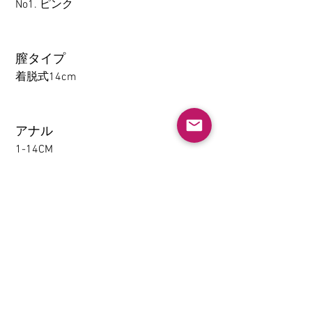
No1. ピンク
膣タイプ
着脱式14cm
アナル
1-14CM
大腿の取り外し機能(限TPE)
なし
挟むと吸う(限TPE)
なし