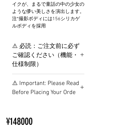
イクが、まるで童話の中の少女の
ような儚い美しさを演出します。
注*撮影ボディには156シリカゲ
ルボディを採用
⚠️ 必読：ご注文前に必ず
ご確認ください（機能・
仕様制限）
【重要】ご注文前の仕様・設
⚠️ Important: Please Read
置制限について
Before Placing Your Orde
その他の配置はTPEに関連し
ているため、こちらのウェブ
【Important】Specifications &
ページをご覧ください。
Installation Restrictions Before
初心者のための購入手順
¥148000
Ordering
ラブドール購入前に知ってお
Other configurations are related
くべきこと
to TPE, so please refer to the