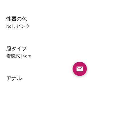
性器の色
No1. ピンク
膣タイプ
着脱式14cm
アナル
1-14CM
大腿の取り外し機能(限TPE)
なし