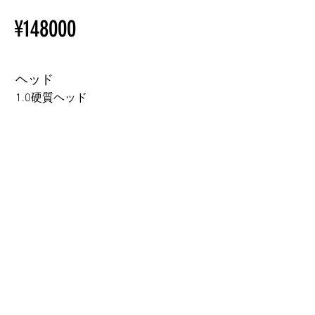
Installation Restrictions Before
初心者のための購入手順
¥148000
Ordering
ラブドール購入前に知ってお
Other configurations are related
くべきこと
to TPE, so please refer to the
following webpage.
ヘッド
Beginner’s Purchase Guide
1.0硬質ヘッド
What You Should Know Before
Buying a Love Doll
1.0硬質ヘッド
1.0軟質ヘッド
2.0口の開閉機能 (軟質)+￥3000
3.0可動まぶた対応・楚玥と江小婉と熙熙＋￥40000円