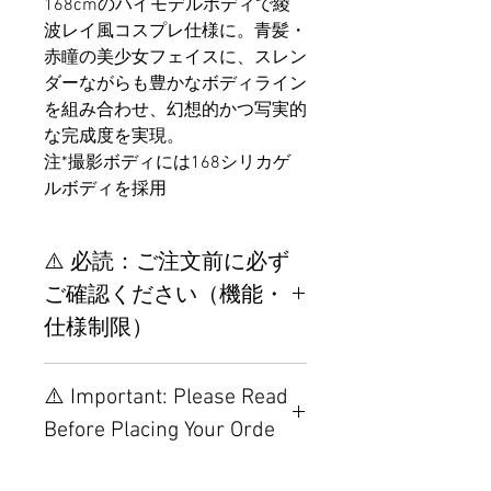
168cmのハイモデルボディで綾
波レイ風コスプレ仕様に。青髪・
赤瞳の美少女フェイスに、スレン
ダーながらも豊かなボディライン
を組み合わせ、幻想的かつ写実的
な完成度を実現。
注*撮影ボディには168シリカゲ
ルボディを採用
⚠️ 必読：ご注文前に必ず
ご確認ください（機能・
仕様制限）
【重要】ご注文前の仕様・設
⚠️ Important: Please Read
置制限について
Before Placing Your Orde
その他の配置はTPEに関連し
ているため、こちらのウェブ
【Important】Specifications &
ページをご覧ください。