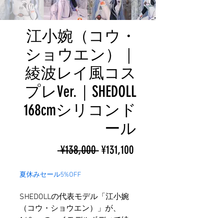
江小婉（コウ・
ショウエン）｜
綾波レイ風コス
プレVer.｜SHEDOLL
168cmシリコンド
ール
ราคา
ราคา
 ¥138,000 
¥131,100
ปกติ
ขาย
夏休みセール5%OFF
ลด
SHEDOLLの代表モデル「江小婉
（コウ・ショウエン）」が、