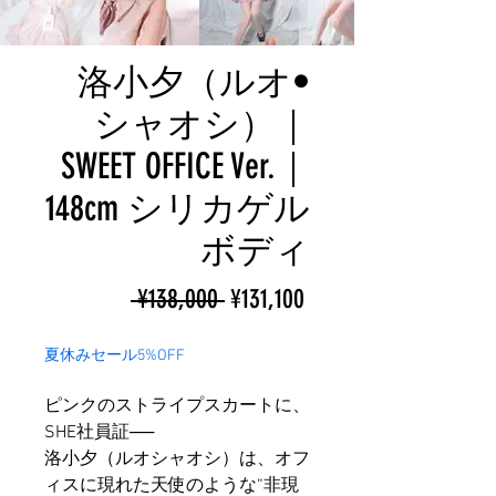
洛小夕（ルオ•
シャオシ）｜
SWEET OFFICE Ver.｜
148cm シリカゲル
ボディ
ราคา
ราคา
 ¥138,000 
¥131,100
ปกติ
ขาย
夏休みセール5%OFF
ลด
ピンクのストライプスカートに、
SHE社員証──
洛小夕（ルオシャオシ）は、オフ
ィスに現れた天使のような“非現