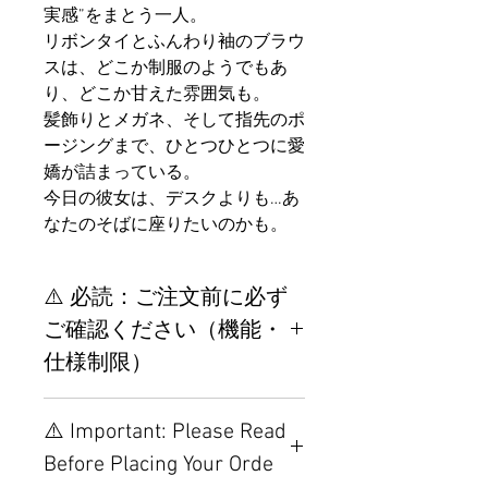
実感”をまとう一人。
リボンタイとふんわり袖のブラウ
スは、どこか制服のようでもあ
り、どこか甘えた雰囲気も。
髪飾りとメガネ、そして指先のポ
ージングまで、ひとつひとつに愛
嬌が詰まっている。
今日の彼女は、デスクよりも…あ
なたのそばに座りたいのかも。
⚠️ 必読：ご注文前に必ず
ご確認ください（機能・
仕様制限）
【重要】ご注文前の仕様・設
⚠️ Important: Please Read
置制限について
Before Placing Your Orde
その他の配置はTPEに関連し