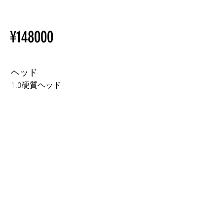
ているため、こちらのウェブ
【Important】Specifications &
ページをご覧ください。
Installation Restrictions Before
初心者のための購入手順
¥148000
Ordering
ラブドール購入前に知ってお
Other configurations are related
くべきこと
to TPE, so please refer to the
following webpage.
ヘッド
Beginner’s Purchase Guide
1.0硬質ヘッド
What You Should Know Before
Buying a Love Doll
1.0硬質ヘッド
1.0軟質ヘッド
2.0口の開閉機能 (軟質)+￥3000
3.0可動まぶた対応・楚玥と江小婉と熙熙＋￥40000円