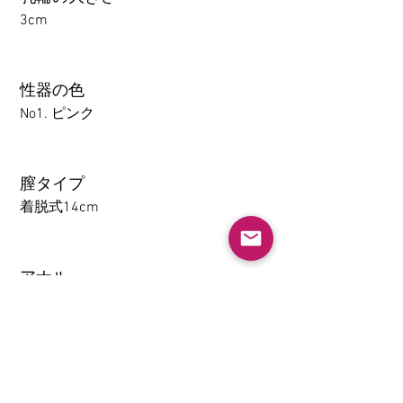
3cm
性器の色
No1. ピンク
膣タイプ
着脱式14cm
アナル
1-14CM
大腿の取り外し機能(限TPE)
なし