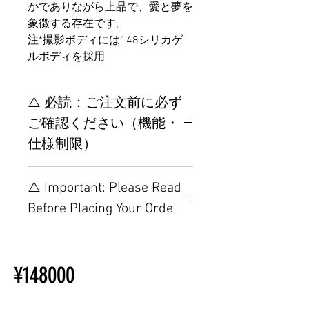
かでありながら上品で、愛と夢を
象徴する存在です。
注*撮影ボディには148シリカゲ
ルボディを採用
⚠️ 必読：ご注文前に必ず
ご確認ください（機能・
仕様制限）
【重要】ご注文前の仕様・設
⚠️ Important: Please Read
置制限について
Before Placing Your Orde
その他の配置はTPEに関連し
ているため、こちらのウェブ
【Important】Specifications &
ページをご覧ください。
Installation Restrictions Before
初心者のための購入手順
¥148000
Ordering
ラブドール購入前に知ってお
Other configurations are related
くべきこと
to TPE, so please refer to the