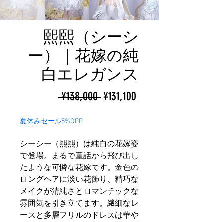
熙熙（シーシ
ー）｜花嫁の純
白エレガンス
ราคา
ราคา
 ¥138,000 
¥131,100
ปกติ
ขาย
夏休みセール5%OFF
ลด
シーシー（熙熙）は純白の花嫁姿
で登場。まるで童話から飛び出し
たような可憐な花嫁です。金色の
ロングヘアに淡い花飾り、精巧な
メイクが清純さとロマンチックな
雰囲気を引き立てます。繊細なレ
ースと多層フリルのドレスは華や