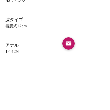
No1. ピンク
膣タイプ
着脱式14cm
アナル
1-14CM
大腿の取り外し機能(限TPE)
なし
挟むと吸う(限TPE)
なし