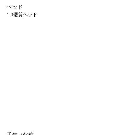
following webpage.
ヘッド
Beginner’s Purchase Guide
1.0硬質ヘッド
What You Should Know Before
Buying a Love Doll
1.0硬質ヘッド
1.0軟質ヘッド
2.0口の開閉機能 (軟質)+￥3000
3.0可動まぶた対応・楚玥と江小婉と熙熙＋￥40000円