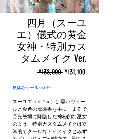
四月（スーユ
エ）儀式の黄金
女神・特別カス
タムメイク Ver.
ราคา
ราคา
 ¥138,000 
¥131,100
ปกติ
ขาย
夏休みセール5%OFF
ลด
スーユエ（Si Yue）は黒いヴェー
ルと金色の魔導書を手に、まるで
月光祭壇に降臨した神秘的な巫女
のよう。特別カスタムメイクは立
体的でクールなアイメイクとみず