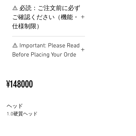
⚠️ 必読：ご注文前に必ず
ご確認ください（機能・
仕様制限）
【重要】ご注文前の仕様・設
⚠️ Important: Please Read
置制限について
Before Placing Your Orde
その他の配置はTPEに関連し
ているため、こちらのウェブ
【Important】Specifications &
ページをご覧ください。
Installation Restrictions Before
初心者のための購入手順
¥148000
Ordering
ラブドール購入前に知ってお
Other configurations are related
くべきこと
to TPE, so please refer to the
following webpage.
ヘッド
Beginner’s Purchase Guide
1.0硬質ヘッド
What You Should Know Before
Buying a Love Doll
1.0硬質ヘッド
1.0軟質ヘッド
2.0口の開閉機能 (軟質)+￥3000