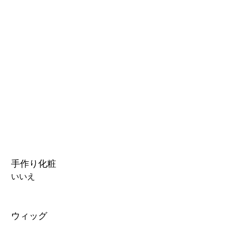
3.0可動まぶた対応・楚玥と江小婉と熙熙＋￥40000円
手作り化粧
いいえ
ウィッグ