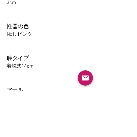
3cm
性器の色
No1. ピンク
膣タイプ
着脱式14cm
アナル
1-14CM
大腿の取り外し機能(限TPE)
なし