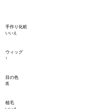
手作り化粧
いいえ
ウィッグ
1
目の色
黒
植毛