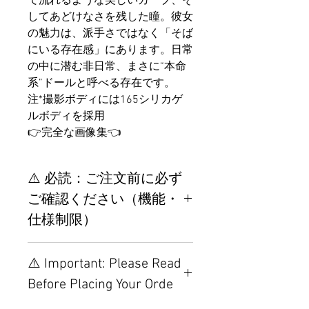
で流れるような美しいカーブ、そ
してあどけなさを残した瞳。彼女
の魅力は、派手さではなく「そば
にいる存在感」にあります。日常
の中に潜む非日常、まさに“本命
系”ドールと呼べる存在です。
注*撮影ボディには165シリカゲ
ルボディを採用
👉完全な画像集👈
⚠️ 必読：ご注文前に必ず
ご確認ください（機能・
仕様制限）
【重要】ご注文前の仕様・設
⚠️ Important: Please Read
置制限について
Before Placing Your Orde
その他の配置はTPEに関連し
ているため、こちらのウェブ