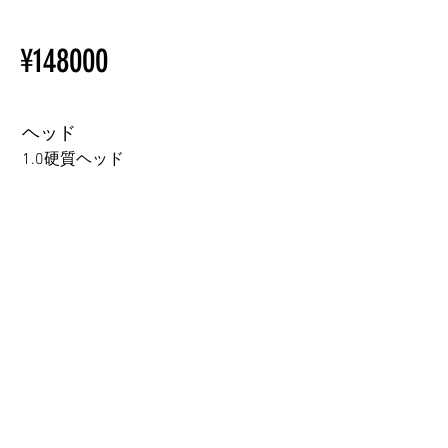
【Important】Specifications &
ページをご覧ください。
Installation Restrictions Before
初心者のための購入手順
¥148000
Ordering
ラブドール購入前に知ってお
Other configurations are related
くべきこと
to TPE, so please refer to the
following webpage.
ヘッド
Beginner’s Purchase Guide
1.0硬質ヘッド
What You Should Know Before
Buying a Love Doll
1.0硬質ヘッド
1.0軟質ヘッド
2.0口の開閉機能 (軟質)+￥3000
3.0可動まぶた対応・楚玥と江小婉と熙熙＋￥40000円