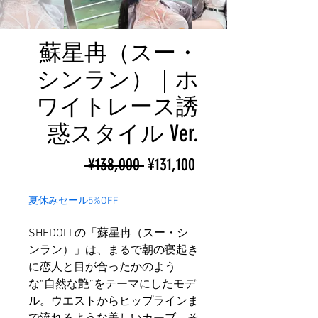
蘇星冉（スー・
シンラン）｜ホ
ワイトレース誘
惑スタイル Ver.
ราคา
ราคา
 ¥138,000 
¥131,100
ปกติ
ขาย
夏休みセール5%OFF
ลด
SHEDOLLの「蘇星冉（スー・シ
ンラン）」は、まるで朝の寝起き
に恋人と目が合ったかのよう
な“自然な艶”をテーマにしたモデ
ル。ウエストからヒップラインま