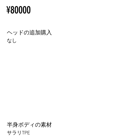
Installation Restrictions Before
初心者のための購入手順
¥80000
Ordering
ラブドール購入前に知ってお
Other configurations are related
くべきこと
to TPE, so please refer to the
following webpage.
ヘッドの追加購入
Beginner’s Purchase Guide
なし
What You Should Know Before
Buying a Love Doll
なし
が要ります+￥50000円
半身ボディの素材
サラリTPE