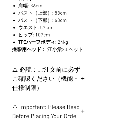
肩幅: 36cm
バスト（上部）: 88cm
バスト（下部）: 63cm
ウエスト: 57cm
ヒップ: 107cm
TPEハーフボディ:
24kg
撮影用ヘッド：
江小棠2.0ヘッド
⚠️ 必読：ご注文前に必ず
ご確認ください（機能・
仕様制限）
【重要】ご注文前の仕様・設
⚠️ Important: Please Read
置制限について
Before Placing Your Orde
その他の配置はTPEに関連し
ているため、こちらのウェブ
【Important】Specifications &
ページをご覧ください。