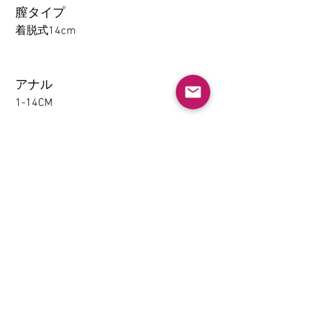
膣タイプ
着脱式14cm
アナル
1-14CM
大腿の取り外し機能(限TPE)
なし
挟むと吸う(限TPE)
なし
加熱システム（推奨いたし