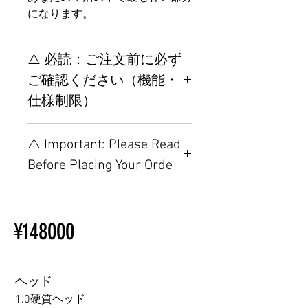
になります。
⚠️ 必読：ご注文前に必ず
ご確認ください（機能・
仕様制限）
【重要】ご注文前の仕様・設
⚠️ Important: Please Read
置制限について
Before Placing Your Orde
その他の配置はTPEに関連し
ているため、こちらのウェブ
【Important】Specifications &
ページをご覧ください。
Installation Restrictions Before
初心者のための購入手順
¥148000
Ordering
ラブドール購入前に知ってお
Other configurations are related
くべきこと
to TPE, so please refer to the
following webpage.
ヘッド
Beginner’s Purchase Guide
1.0硬質ヘッド