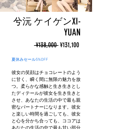
兮沅 ケイゲンXI-
YUAN
ราคา
ราคา
 ¥138,000 
¥131,100
ปกติ
ขาย
夏休みセール5%OFF
ลด
彼女の笑顔はチョコレートのよう
に甘く、瞬く間に無限の魅力を放
つ。柔らかな感触と生き生きとし
たディテールが彼女を生き生きと
させ、あなたの生活の中で最も親
密なパートナーになります。彼女
と楽しい時間を過ごしても、彼女
と心を分かち合っても、ココアは
あなたの生活の中で最も甘い部分