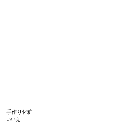
What You Should Know Before
Buying a Love Doll
1.0硬質ヘッド
1.0軟質ヘッド
2.0口の開閉機能 (軟質)+￥3000
3.0可動まぶた対応・楚玥と江小婉と熙熙＋￥40000円
手作り化粧
いいえ