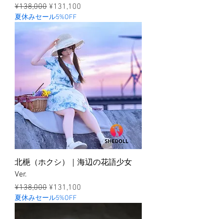
ราคาปกติ
ราคาขายลด
¥138,000
¥131,100
夏休みセール5%OFF
北梔（ホクシ）｜海辺の花語少女
Ver.
ราคาปกติ
ราคาขายลด
¥138,000
¥131,100
夏休みセール5%OFF