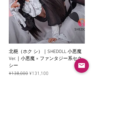
北梔（ホク シ）｜SHEDOLL 小悪魔
Ver.｜小悪魔 × ファンタジー系セク
シー
ราคาปกติ
ราคาขายลด
¥138,000
¥131,100
夏休みセール5%OFF