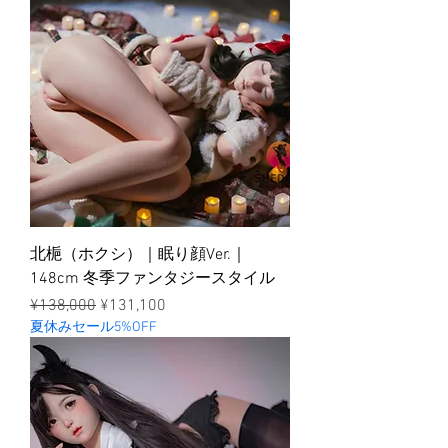
北梔（ホクシ）｜眠り顔Ver.｜
148cm 冬季ファンタジースタイル
ราคาปกติ
ราคาขายลด
¥138,000
¥131,100
夏休みセール5%OFF