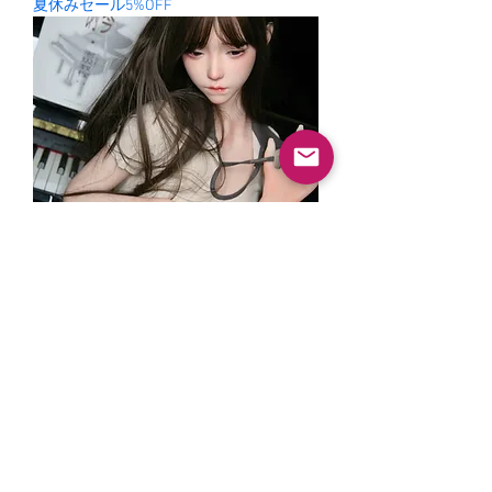
夏休みセール5%OFF
チューユ楚瑜
ราคาปกติ
ราคาขายลด
¥138,000
¥131,100
夏休みセール5%OFF
©2024 โดย SHEDOLL.
mei@shedollofficial.com