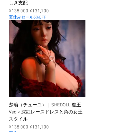
しき支配
ราคาปกติ
ราคาขายลด
¥138,000
¥131,100
夏休みセール5%OFF
楚瑜（チューユ）｜SHEDOLL 魔王
Ver. × 深紅レースドレスと角の女王
スタイル
ราคาปกติ
ราคาขายลด
¥138,000
¥131,100