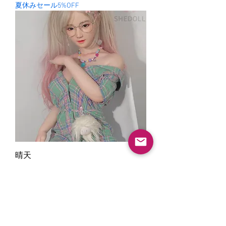
夏休みセール5%OFF
晴天
一般價格
促銷價格
138.000 ¥
131.100 ¥
夏休みセール5%OFF
© 2026 SELUNE。版權所有。