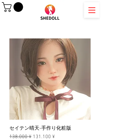
セイテン晴天-手作り化粧版
一般價格
促銷價格
138.000 ¥
131.100 ¥