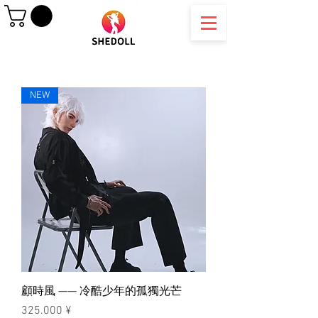
NEW
顧時風 —— 冷酷少年的孤獨光芒
價格
325.000 ¥