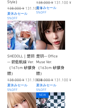
Style）
一般價格
促銷價格
138.000 ¥
131.100 ¥
一般價格
促銷價格
夏休みセール
138.000 ¥
131.100 ¥
5%OFF
夏休みセール
5%OFF
SHEDOLL｜楚玥
楚玥— Office
— 碧藍航線 Ver.
Muse Ver.
（167cm 矽膠身
（163cm 矽膠身
體）
體）
一般價格
促銷價格
一般價格
促銷價格
138.000 ¥
131.100 ¥
138.000 ¥
131.100 ¥
夏休みセール
夏休みセール
5%OFF
5%OFF
NEW