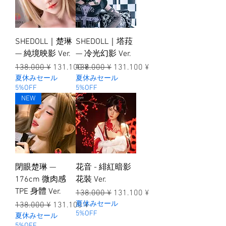
SHEDOLL｜楚琳
SHEDOLL｜塔菈
— 純境映影 Ver.
— 冷光幻影 Ver.
一般價格
促銷價格
一般價格
促銷價格
138.000 ¥
131.100 ¥
138.000 ¥
131.100 ¥
夏休みセール
夏休みセール
5%OFF
5%OFF
NEW
閉眼楚琳 —
花音 - 緋紅暗影
176cm 微肉感
花裝 Ver.
TPE 身體 Ver.
一般價格
促銷價格
138.000 ¥
131.100 ¥
一般價格
促銷價格
夏休みセール
138.000 ¥
131.100 ¥
5%OFF
夏休みセール
5%OFF