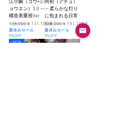
江小婉（コウ•シ
阿初（アチュ）
ョウエン）3.0 —
— 柔らかな灯り
構造美重視Ver.
に包まれる日常
一般價格
促銷價格
一般價格
促銷價格
138.000 ¥
131.100 ¥
138.000 ¥
131.100 ¥
夏休みセール
夏休みセール
5%OFF
5%OFF
NEW
塔菈- 黑色蕾絲
薔薇（チャンウ
日常造型版
ェイ）｜クラシ
ック・チャイナ
一般價格
促銷價格
138.000 ¥
131.100 ¥
スタイルVer.
夏休みセール
5%OFF
一般價格
促銷價格
138.000 ¥
131.100 ¥
夏休みセール
5%OFF