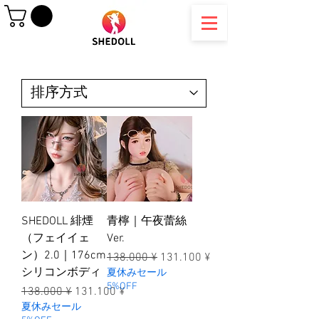
SHEDOLL 緋煙
青檸｜午夜蕾絲
（フェイイェ
Ver.
ン）2.0｜176cm
一般價格
促銷價格
138.000 ¥
131.100 ¥
シリコンボディ
夏休みセール
5%OFF
一般價格
促銷價格
138.000 ¥
131.100 ¥
夏休みセール