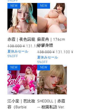
5%OFF
NEW
NEW
赤霞｜夜色囚籠
蘇星冉｜176cm
矽膠身體
一般價格
促銷價格
138.000 ¥
131.100 ¥
夏休みセール
一般價格
促銷價格
138.000 ¥
131.100 ¥
5%OFF
夏休みセール
5%OFF
NEW
NEW
江小棠｜芭比妝
SHEDOLL｜赤霞
容（Barbie
— 校園私語 Ver.