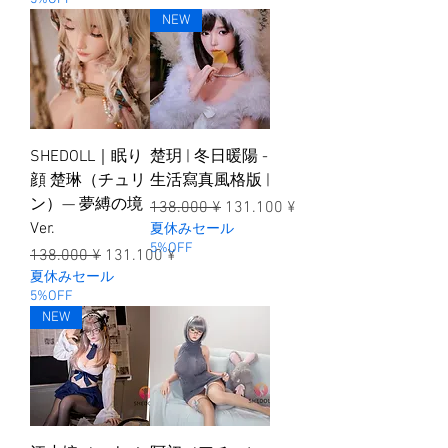
NEW
SHEDOLL｜眠り
楚玥 | 冬日暖陽 -
顔 楚琳（チュリ
生活寫真風格版 |
ン）— 夢縛の境
一般價格
促銷價格
138.000 ¥
131.100 ¥
Ver.
夏休みセール
5%OFF
一般價格
促銷價格
138.000 ¥
131.100 ¥
夏休みセール
5%OFF
NEW