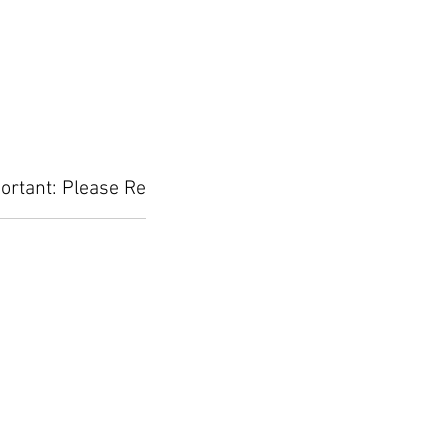
ortant: Please Read Before Placing Your Orde