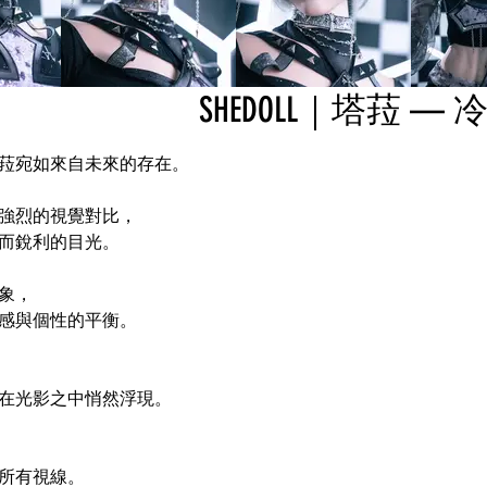
SHEDOLL｜塔菈 — 冷
菈宛如來自未來的存在。
強烈的視覺對比，
而銳利的目光。
象，
感與個性的平衡。
在光影之中悄然浮現。
所有視線。