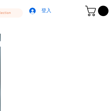
登入
lection