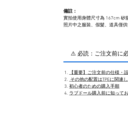
備註：
實拍使用身體尺寸為 167cm 
照片中之服裝、假髮、道具僅供
⚠️ 必読：ご注文前
【重要】ご注文前の仕様・
その他の配置はTPEに関連
初心者のための購入手順
ラブドール購入前に知って