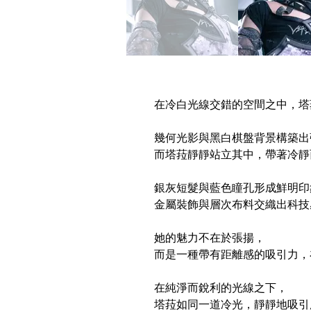
在冷白光線交錯的空間之中，塔
幾何光影與黑白棋盤背景構築出
而塔菈靜靜站立其中，帶著冷靜
銀灰短髮與藍色瞳孔形成鮮明印
金屬裝飾與層次布料交織出科技
她的魅力不在於張揚，
而是一種帶有距離感的吸引力，
在純淨而銳利的光線之下，
塔菈如同一道冷光，靜靜地吸引