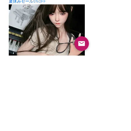
夏休みセール5%OFF
チューユ楚瑜
一般價格
促銷價格
138.000 ¥
131.100 ¥
夏休みセール5%OFF
© 2026 SELUNE。版權所有。