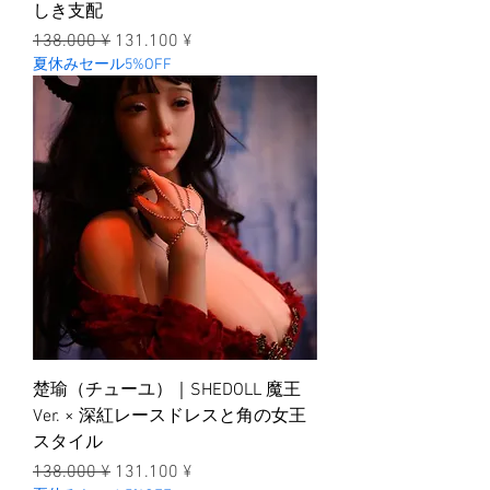
しき支配
一般價格
促銷價格
138.000 ¥
131.100 ¥
夏休みセール5%OFF
楚瑜（チューユ）｜SHEDOLL 魔王
Ver. × 深紅レースドレスと角の女王
スタイル
一般價格
促銷價格
138.000 ¥
131.100 ¥