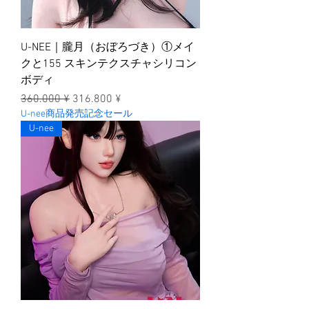
U-NEE｜朧月（おぼろづき）①メイ
クと155 スキンテクスチャシリコン
ボディ
一般價格
促銷價格
360.000 ¥
316.800 ¥
U-nee商品発売記念セール
U-nee