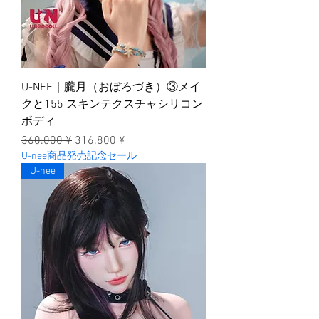
U-NEE｜朧月（おぼろづき）③メイ
クと155 スキンテクスチャシリコン
ボディ
一般價格
促銷價格
360.000 ¥
316.800 ¥
U-nee商品発売記念セール
U-nee