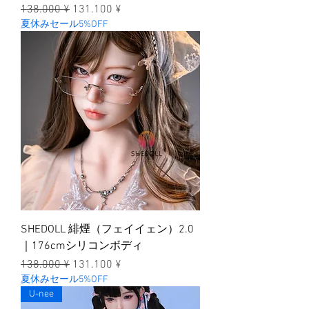
一般價格
促銷價格
138.000 ¥
131.100 ¥
夏休みセール5%OFF
SHEDOLL 緋煙（フェイイェン）2.0
｜176cmシリコンボディ
一般價格
促銷價格
138.000 ¥
131.100 ¥
夏休みセール5%OFF
U-nee