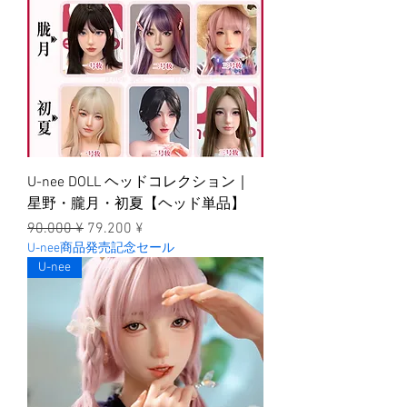
U-nee DOLL ヘッドコレクション｜
星野・朧月・初夏【ヘッド単品】
一般價格
促銷價格
90.000 ¥
79.200 ¥
U-nee商品発売記念セール
U-nee