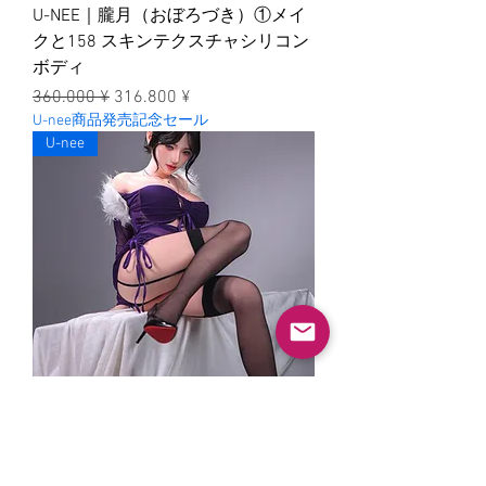
U-NEE｜朧月（おぼろづき）①メイ
クと158 スキンテクスチャシリコン
ボディ
一般價格
促銷價格
360.000 ¥
316.800 ¥
U-nee商品発売記念セール
U-nee
U-NEE｜初夏（はつか）②メイクと
158Eスキンテクスチャシリコンボデ