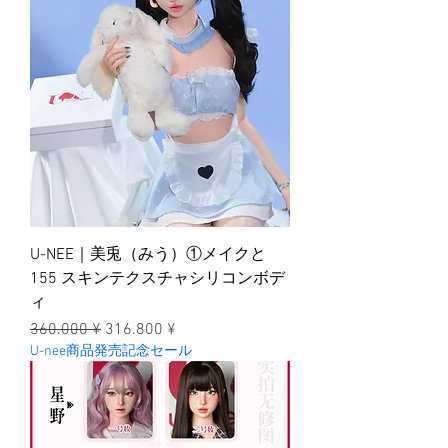
U-NEE｜美兎（みう）①メイクと
155 スキンテクスチャシリコンボデ
ィ
一般價格
促銷價格
360.000 ¥
316.800 ¥
U-nee商品発売記念セール