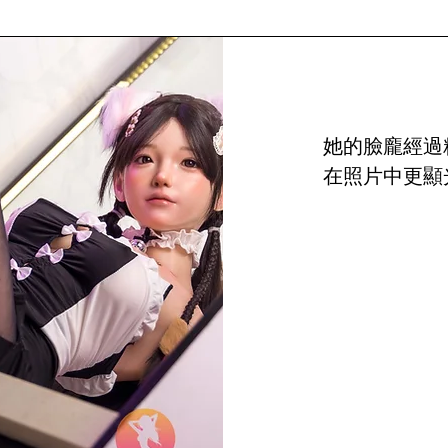
她的臉龐經過
在照片中更顯