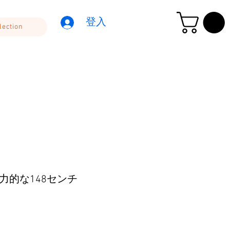
登入
lection
力的な148センチ