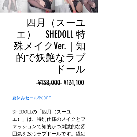
四月（スーユ
エ）｜SHEDOLL 特
殊メイクVer.｜知
的で妖艶なラブ
ドール
ราคา
ราคา
 ¥138,000 
¥131,100
ปกติ
ขาย
夏休みセール5%OFF
ลด
SHEDOLLの「四月（スーユ
エ）」は、特別仕様のメイクとフ
ァッションで知的かつ刺激的な雰
囲気を放つラブドールです。繊細