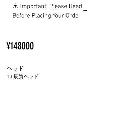
【重要】ご注文前の仕様・設
⚠️ Important: Please Read
置制限について
Before Placing Your Orde
その他の配置はTPEに関連し
ているため、こちらのウェブ
【Important】Specifications &
ページをご覧ください。
Installation Restrictions Before
初心者のための購入手順
¥148000
Ordering
ラブドール購入前に知ってお
Other configurations are related
くべきこと
to TPE, so please refer to the
following webpage.
ヘッド
Beginner’s Purchase Guide
1.0硬質ヘッド
What You Should Know Before
Buying a Love Doll
1.0硬質ヘッド
1.0軟質ヘッド
2.0口の開閉機能 (軟質)+￥3000