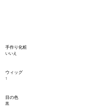
3.0可動まぶた対応・楚玥と江小婉と熙熙＋￥40000円
手作り化粧
いいえ
ウィッグ
1
目の色
黒