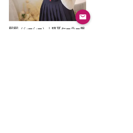
熙熙（シーシー）｜猫耳セーラー服
特別撮影 Ver.｜愛され小悪魔な制服
系ドール
ราคาปกติ
ราคาขายลด
¥138,000
¥131,100
夏休みセール5%OFF