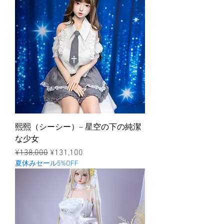
熙熙（シーシー）– 星空の下の純潔
な少女
ราคาปกติ
ราคาขายลด
¥138,000
¥131,100
夏休みセール5%OFF