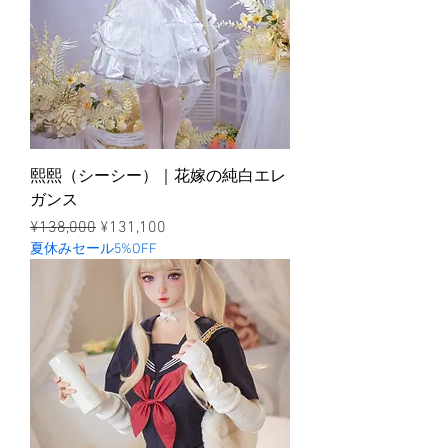
熙熙（シーシー）｜花嫁の純白エレ
ガンス
ราคาปกติ
ราคาขายลด
¥138,000
¥131,100
夏休みセール5%OFF