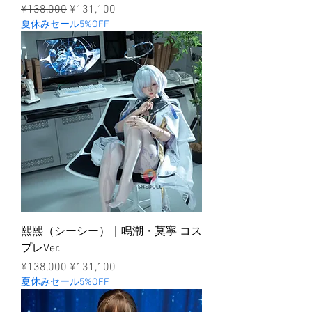
ราคาปกติ
ราคาขายลด
¥138,000
¥131,100
夏休みセール5%OFF
熙熙（シーシー）｜鳴潮・莫寧 コス
プレVer.
ราคาปกติ
ราคาขายลด
¥138,000
¥131,100
夏休みセール5%OFF