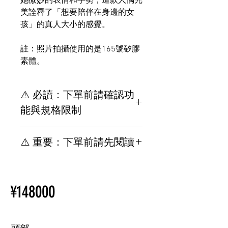
她微妙的表情和手勢，這款人偶完
美詮釋了「想要陪伴在身邊的女
孩」的真人大小的感覺。
註：照片拍攝使用的是165號矽膠
素體。
⚠️ 必讀：下單前請確認功
能與規格限制
【重要】下單前請務必了解規
⚠️ 重要：下單前請先閱讀
格與安裝限制
其他位置與TPE材質相關，請
【重要】規格 & 下單前請先閱
參閱此網頁。
讀安裝限制
新手買指南
¥148000
其他選配與 TPE 相關，請參閱
購買情趣娃娃前須知
以下頁面。
新手買指南
購買情趣娃娃前須知