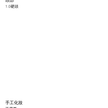
頭部
1.0硬頭
1.0硬頭
1.0軟頭
2.0可動下巴(軟頭)+￥30000円
3.0可閉眼與可動下巴 楚玥&江小婉&熙熙＋￥40000円
手工化妝