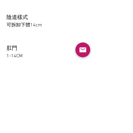
陰道樣式
可拆卸下體14cm
肛門
1-14CM
大腿可拆卸功能（僅限
TPE）
不需要
下體夾吸(限TPE)
不需要