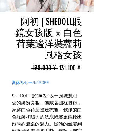
阿初 | SHEDOLL眼
鏡女孩版 × 白色
荷葉邊洋裝蘿莉
風格女孩
一
促
 138.000 ¥ 
131.100 ¥
般
銷
夏休みセール5%OFF
價
價
SHEDOLL 的“阿初”以一身聰慧可
格
格
愛的裝扮亮相，她戴著圓框眼鏡，
身穿白色荷葉邊連衣裙。乾淨的白
色服裝和隨興的波浪捲髮更襯托出
她簡約溫柔的魅力。從她的坐姿到