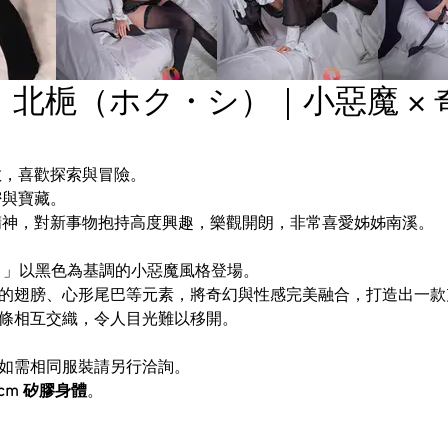
北梔（ホク・シ）｜小惡魔 ×
敢，喜歡探索與冒險。
密與寶藏。
神，對新事物抱持高度興趣，樂觀開朗，非常喜愛姊姊南溪。
・シ）」以黑色為基調的小惡魔風格登場。
的翅膀、心形尾巴等元素，將奇幻與性感完美融合，打造出一款
條相互交織，令人目光難以移開。
如需相同服裝請另行洽詢。
8cm 矽膠身體
。