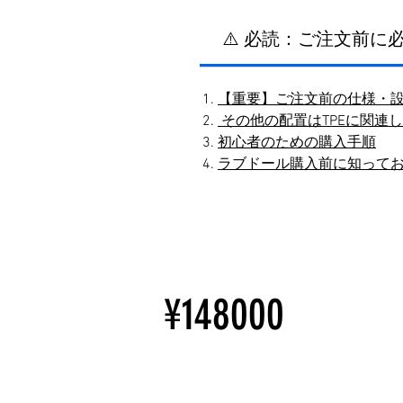
⚠️ 必読：ご注文前
【重要】ご注文前の仕様・
その他の配置はTPEに関連
初心者のための購入手順
ラブドール購入前に知って
¥148000