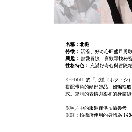
名稱：北梔
特徵：
活潑、好奇心旺盛且勇
興趣：
熱愛冒險，喜歡尋找秘
性格特色：
充滿好奇心與冒險精
SHEDOLL 的「北梔（ホク
搭配帶角的頭部飾品、如蝙蝠般
式。銳利的表情與柔和的身體線
※照片中的服裝僅供拍攝參考，
※註：拍攝所使用的身體為
14