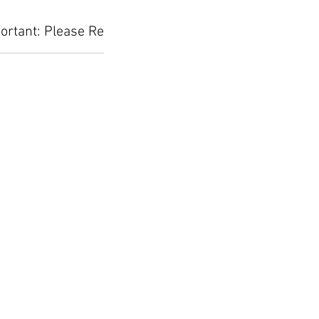
ortant: Please Read Before Placing Your Orde