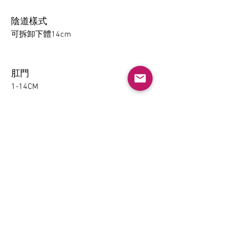
陰道樣式
可拆卸下體14cm
肛門
1-14CM
大腿可拆卸功能（僅限
TPE）
不需要
下體夾吸(限TPE)
不需要