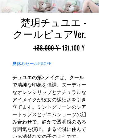
楚玥チュユエ -
クールピュアVer.
一
促
 138.000 ¥ 
131.100 ¥
般
銷
夏休みセール5%OFF
價
價
チュユエの第3メイクは、クール
格
格
で清純な印象を強調。ヌーディー
なオレンジリップとナチュラルな
アイメイクが彼女の繊細さを引き
立てます。ミントグリーンのシア
ートップスとデニムショーツの組
み合わせで、静かで透明感のある
雰囲気を演出。まるで隣に住んで
いる清楚な女の子のようです。