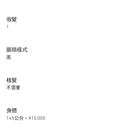
假髮
1
眼睛樣式
黒
植髮
不需要
身體
145公分 + ¥10,000