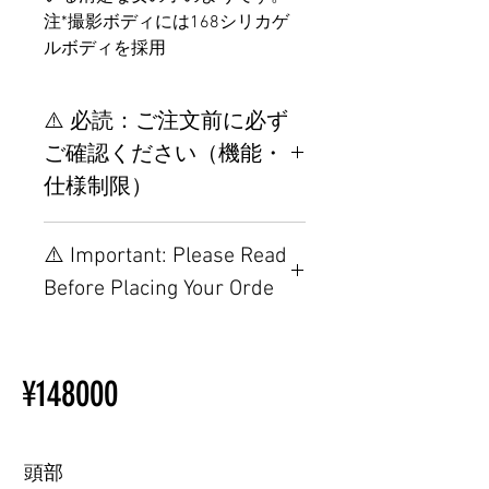
注*撮影ボディには168シリカゲ
ルボディを採用
⚠️ 必読：ご注文前に必ず
ご確認ください（機能・
仕様制限）
【重要】ご注文前の仕様・設
⚠️ Important: Please Read
置制限について
Before Placing Your Orde
その他の配置はTPEに関連し
ているため、こちらのウェブ
【Important】Specifications &
ページをご覧ください。
Installation Restrictions Before
初心者のための購入手順
¥148000
Ordering
ラブドール購入前に知ってお
Other configurations are related
くべきこと
to TPE, so please refer to the
following webpage.
頭部