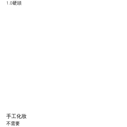
Beginner’s Purchase Guide
1.0硬頭
What You Should Know Before
Buying a Love Doll
1.0硬頭
1.0軟頭
2.0可動下巴(軟頭)+￥30000円
3.0可閉眼與可動下巴 楚玥&江小婉&熙熙＋￥40000円
手工化妝
不需要