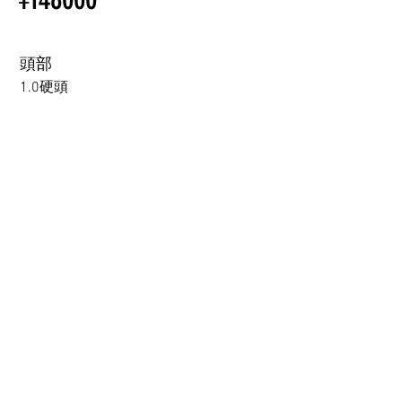
Other configurations are related
くべきこと
to TPE, so please refer to the
following webpage.
頭部
Beginner’s Purchase Guide
1.0硬頭
What You Should Know Before
Buying a Love Doll
1.0硬頭
1.0軟頭
2.0可動下巴(軟頭)+￥30000円
3.0可閉眼與可動下巴 楚玥&江小婉&熙熙＋￥40000円