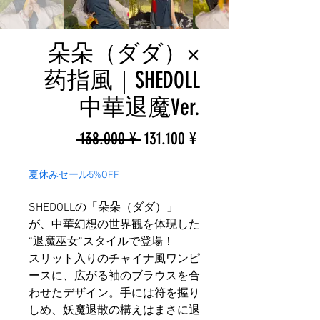
朵朵（ダダ）×
药指風｜SHEDOLL
中華退魔Ver.
一
促
 138.000 ¥ 
131.100 ¥
般
銷
夏休みセール5%OFF
價
價
SHEDOLLの「朵朵（ダダ）」
格
格
が、中華幻想の世界観を体現した
“退魔巫女”スタイルで登場！
スリット入りのチャイナ風ワンピ
ースに、広がる袖のブラウスを合
わせたデザイン。手には符を握り
しめ、妖魔退散の構えはまさに退