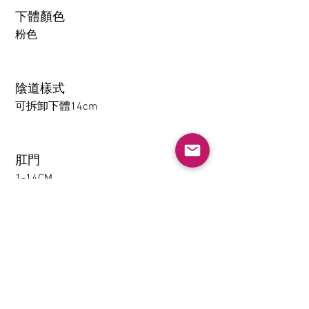
下體顏色
粉色
陰道樣式
可拆卸下體14cm
肛門
1-14CM
大腿可拆卸功能（僅限
TPE）
不需要