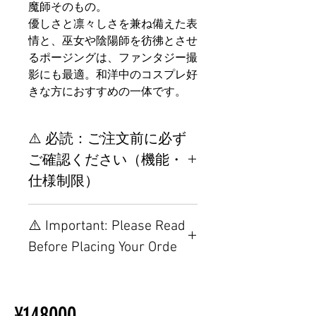
魔師そのもの。
優しさと凛々しさを兼ね備えた表
情と、巫女や陰陽師を彷彿とさせ
るポージングは、ファンタジー撮
影にも最適。和洋中のコスプレ好
きな方におすすめの一体です。
⚠️ 必読：ご注文前に必ず
ご確認ください（機能・
仕様制限）
【重要】ご注文前の仕様・設
⚠️ Important: Please Read
置制限について
Before Placing Your Orde
その他の配置はTPEに関連し
ているため、こちらのウェブ
【Important】Specifications &
ページをご覧ください。
Installation Restrictions Before
初心者のための購入手順
¥148000
Ordering
ラブドール購入前に知ってお