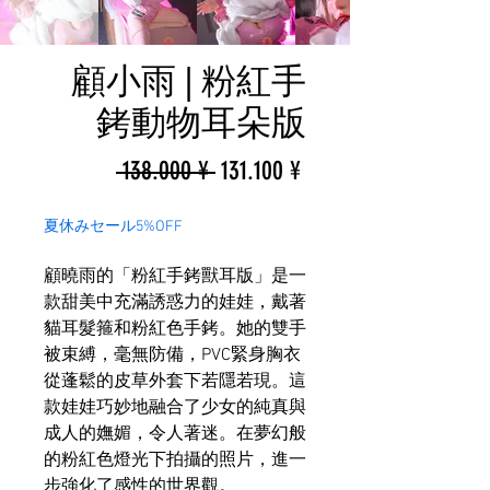
顧小雨 | 粉紅手
銬動物耳朵版
一
促
 138.000 ¥ 
131.100 ¥
般
銷
夏休みセール5%OFF
價
價
顧曉雨的「粉紅手銬獸耳版」是一
格
格
款甜美中充滿誘惑力的娃娃，戴著
貓耳髮箍和粉紅色手銬。她的雙手
被束縛，毫無防備，PVC緊身胸衣
從蓬鬆的皮草外套下若隱若現。這
款娃娃巧妙地融合了少女的純真與
成人的嫵媚，令人著迷。在夢幻般
的粉紅色燈光下拍攝的照片，進一
步強化了感性的世界觀。