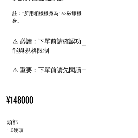
註：*所用相機機身為163矽膠機
身。
⚠️ 必讀：下單前請確認功
能與規格限制
【重要】下單前請務必了解規
⚠️ 重要：下單前請先閱讀
格與安裝限制
其他位置與TPE材質相關，請
【重要】規格 & 下單前請先閱
參閱此網頁。
讀安裝限制
新手買指南
¥148000
其他選配與 TPE 相關，請參閱
購買情趣娃娃前須知
以下頁面。
新手買指南
購買情趣娃娃前須知
頭部
1.0硬頭