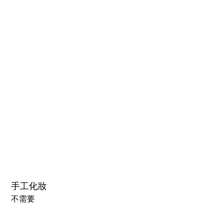
1.0硬頭
1.0軟頭
2.0可動下巴(軟頭)+￥30000円
3.0可閉眼與可動下巴 楚玥&江小婉&熙熙＋￥40000円
手工化妝
不需要