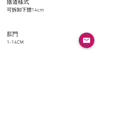
陰道樣式
可拆卸下體14cm
肛門
1-14CM
大腿可拆卸功能（僅限
TPE）
不需要
下體夾吸(限TPE)
不需要