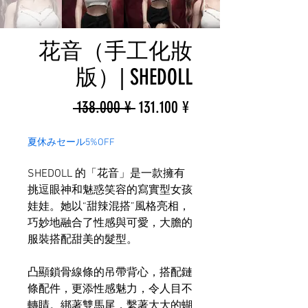
花音（手工化妝
版）| SHEDOLL
一
促
 138.000 ¥ 
131.100 ¥
般
銷
夏休みセール5%OFF
價
價
SHEDOLL 的「花音」是一款擁有
格
格
挑逗眼神和魅惑笑容的寫實型女孩
娃娃。她以“甜辣混搭”風格亮相，
巧妙地融合了性感與可愛，大膽的
服裝搭配甜美的髮型。
凸顯鎖骨線條的吊帶背心，搭配鏈
條配件，更添性感魅力，令人目不
轉睛。綁著雙馬尾，繫著大大的蝴