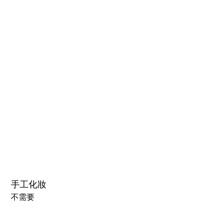
1.0硬頭
1.0軟頭
2.0可動下巴(軟頭)+￥30000円
3.0可閉眼與可動下巴 楚玥&江小婉&熙熙＋￥40000円
手工化妝
不需要