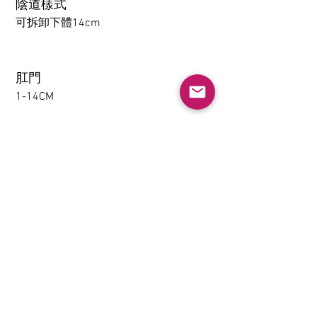
陰道樣式
可拆卸下體14cm
肛門
1-14CM
大腿可拆卸功能（僅限
TPE）
不需要
下體夾吸(限TPE)
不需要