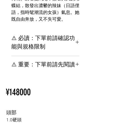
蝶結，散發出濃鬱的辣妹（日語俚
語，指時髦潮流的女孩）氣息。她
既自由奔放，又不失可愛。
⚠️ 必讀：下單前請確認功
能與規格限制
【重要】下單前請務必了解規
⚠️ 重要：下單前請先閱讀
格與安裝限制
其他位置與TPE材質相關，請
【重要】規格 & 下單前請先閱
參閱此網頁。
讀安裝限制
新手買指南
¥148000
其他選配與 TPE 相關，請參閱
購買情趣娃娃前須知
以下頁面。
新手買指南
購買情趣娃娃前須知
頭部
1.0硬頭