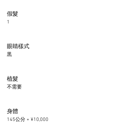
假髮
1
眼睛樣式
黒
植髮
不需要
身體
145公分 + ¥10,000