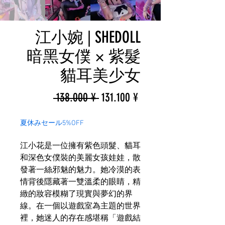
江小婉 | SHEDOLL
暗黑女僕 × 紫髮
貓耳美少女
一
促
 138.000 ¥ 
131.100 ¥
般
銷
夏休みセール5%OFF
價
價
江小花是一位擁有紫色頭髮、貓耳
格
格
和深色女僕裝的美麗女孩娃娃，散
發著一絲邪魅的魅力。她冷漠的表
情背後隱藏著一雙溫柔的眼睛，精
緻的妝容模糊了現實與夢幻的界
線。在一個以遊戲室為主題的世界
裡，她迷人的存在感堪稱「遊戲結