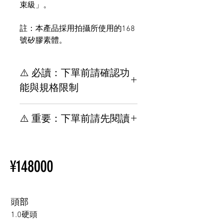
束級」。
註：本產品採用拍攝所使用的168
號矽膠素體。
⚠️ 必讀：下單前請確認功
能與規格限制
【重要】下單前請務必了解規
⚠️ 重要：下單前請先閱讀
格與安裝限制
其他位置與TPE材質相關，請
【重要】規格 & 下單前請先閱
參閱此網頁。
讀安裝限制
新手買指南
¥148000
其他選配與 TPE 相關，請參閱
購買情趣娃娃前須知
以下頁面。
新手買指南
購買情趣娃娃前須知
頭部
1.0硬頭