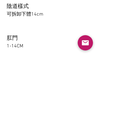
陰道樣式
可拆卸下體14cm
肛門
1-14CM
大腿可拆卸功能（僅限
TPE）
不需要
下體夾吸(限TPE)
不需要