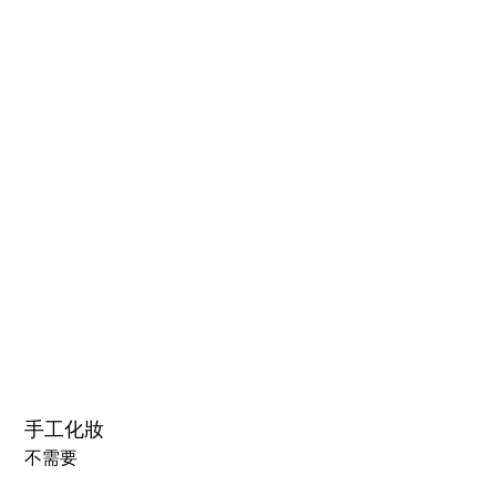
1.0硬頭
1.0軟頭
2.0可動下巴(軟頭)+￥30000円
3.0可閉眼與可動下巴 楚玥&江小婉&熙熙＋￥40000円
手工化妝
不需要