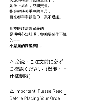
制服
風格
的外套隨意褪下，
她坐上桌面，雙腿交疊。
指尖輕轉著手中的直尺，
目光卻牢牢鎖住你，毫不退讓。
那雙眼睛深處藏著的，
是明明心知肚明，卻偏要裝作不懂
的——
小惡魔的靜謐算計。
⚠️ 必読：ご注文前に必ず
ご確認ください（機能・
仕様制限）
【重要】ご注文前の仕様・設
⚠️ Important: Please Read
置制限について
Before Placing Your Orde
その他の配置はTPEに関連し
ているため、こちらのウェブ