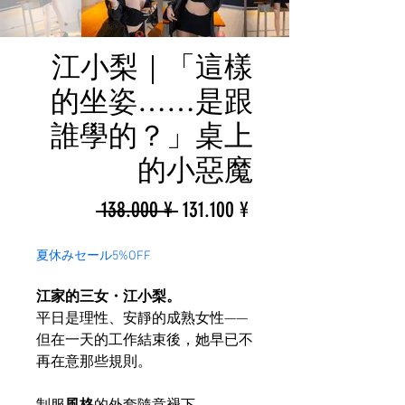
江小梨｜「這樣
的坐姿……是跟
誰學的？」桌上
的小惡魔
一
促
 138.000 ¥ 
131.100 ¥
般
銷
夏休みセール5%OFF
價
價
江家的三女・江小梨。
格
格
平日是理性、安靜的成熟女性——
但在一天的工作結束後，她早已不
再在意那些規則。