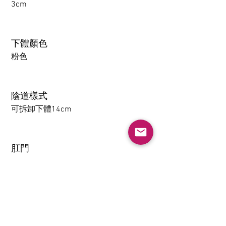
3cm
下體顏色
粉色
陰道樣式
可拆卸下體14cm
肛門
1-14CM
大腿可拆卸功能（僅限
TPE）