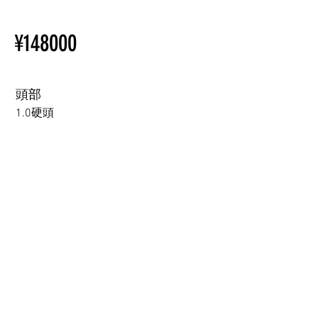
【Important】Specifications &
ページをご覧ください。
Installation Restrictions Before
初心者のための購入手順
¥148000
Ordering
ラブドール購入前に知ってお
Other configurations are related
くべきこと
to TPE, so please refer to the
following webpage.
頭部
Beginner’s Purchase Guide
1.0硬頭
What You Should Know Before
Buying a Love Doll
1.0硬頭
1.0軟頭
2.0可動下巴(軟頭)+￥30000円
3.0可閉眼與可動下巴 楚玥&江小婉&熙熙＋￥40000円