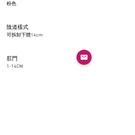
粉色
陰道樣式
可拆卸下體14cm
肛門
1-14CM
大腿可拆卸功能（僅限
TPE）
不需要
下體夾吸(限TPE)