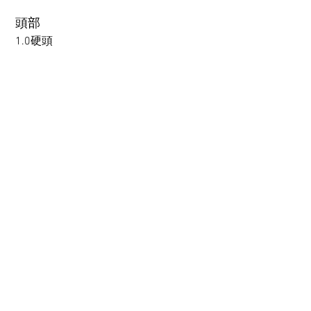
to TPE, so please refer to the
following webpage.
頭部
Beginner’s Purchase Guide
1.0硬頭
What You Should Know Before
Buying a Love Doll
1.0硬頭
1.0軟頭
2.0可動下巴(軟頭)+￥30000円
3.0可閉眼與可動下巴 楚玥&江小婉&熙熙＋￥40000円