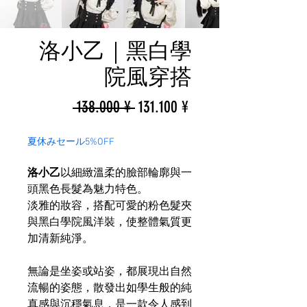
洛小乙｜黑白學
院風穿搭
一
促
 138.000 ¥ 
131.100 ¥
般
銷
夏休みセール5%OFF
價
價
洛小乙
以細緻溫柔的臉部輪廓與一
格
格
頭黑色長髮為魅力特色。
淡雅的妝容，搭配可愛的粉色髮夾
與黑白學院風洋裝，使整體氣質更
加清新純淨。
無論是坐姿或站姿，都展現出自然
流暢的姿態，散發出如學生般的純
真感與沉穩氣息，是一款令人感到