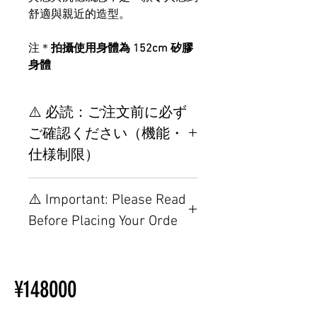
舒適與親近的造型。
注＊
拍攝使用身體為 152cm 矽膠
身體
⚠️ 必読：ご注文前に必ず
ご確認ください（機能・
仕様制限）
【重要】ご注文前の仕様・設
⚠️ Important: Please Read
置制限について
Before Placing Your Orde
その他の配置はTPEに関連し
ているため、こちらのウェブ
【Important】Specifications &
ページをご覧ください。
Installation Restrictions Before
初心者のための購入手順
¥148000
Ordering
ラブドール購入前に知ってお
Other configurations are related
くべきこと