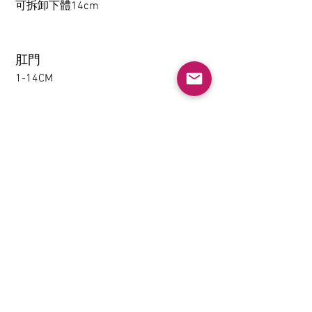
可拆卸下體14cm
肛門
1-14CM
大腿可拆卸功能（僅限
TPE）
不需要
下體夾吸(限TPE)
不需要
加熱系統（非推薦配置）