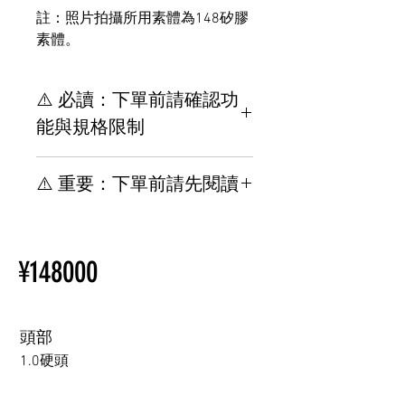
註：照片拍攝所用素體為148矽膠
素體。
⚠️ 必讀：下單前請確認功
能與規格限制
【重要】下單前請務必了解規
⚠️ 重要：下單前請先閱讀
格與安裝限制
其他位置與TPE材質相關，請
【重要】規格 & 下單前請先閱
參閱此網頁。
讀安裝限制
新手買指南
¥148000
其他選配與 TPE 相關，請參閱
購買情趣娃娃前須知
以下頁面。
新手買指南
購買情趣娃娃前須知
頭部
1.0硬頭