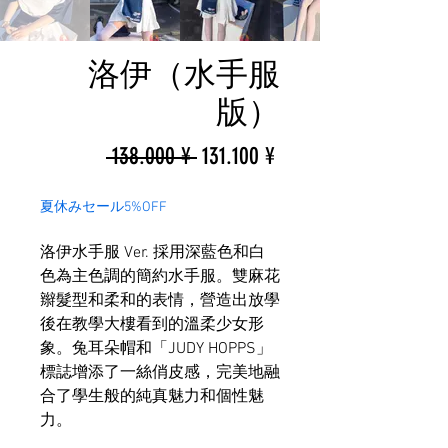
洛伊（水手服
版）
一
促
 138.000 ¥ 
131.100 ¥
般
銷
夏休みセール5%OFF
價
價
洛伊水手服 Ver. 採用深藍色和白
格
格
色為主色調的簡約水手服。雙麻花
辮髮型和柔和的表情，營造出放學
後在教學大樓看到的溫柔少女形
象。兔耳朵帽和「JUDY HOPPS」
標誌增添了一絲俏皮感，完美地融
合了學生般的純真魅力和個性魅
力。