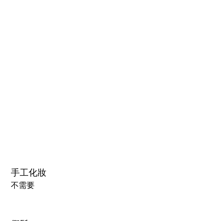
1.0硬頭
1.0軟頭
2.0可動下巴(軟頭)+￥30000円
3.0可閉眼與可動下巴 楚玥&江小婉&熙熙＋￥40000円
手工化妝
不需要