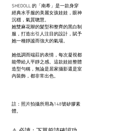
SHEDOLL 的「南希」是一款身穿
經典水手服的美麗女孩娃娃，眼神
沉穩，氣質聰慧。
她雙麻花辮的髮型和整齊的黑白制
服，打造出引人注目的設計，賦予
她一種靜謐而強大的氣場。
她低調而端莊的表情，每次凝視都
能帶給人平靜之感。這款娃娃整體
造型勻稱，無論是居家攝影還是室
內裝飾，都非常出色。
註：照片拍攝所用為148號矽膠素
體。
⚠️ 必讀：下單前請確認功