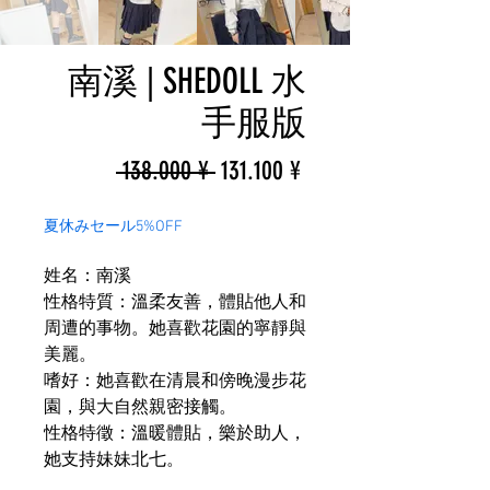
南溪 | SHEDOLL 水
手服版
一
促
 138.000 ¥ 
131.100 ¥
般
銷
夏休みセール5%OFF
價
價
姓名：南溪
格
格
性格特質：溫柔友善，體貼他人和
周遭的事物。她喜歡花園的寧靜與
美麗。
嗜好：她喜歡在清晨和傍晚漫步花
園，與大自然親密接觸。
性格特徵：溫暖體貼，樂於助人，
她支持妹妹北七。