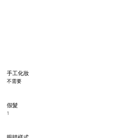
3.0可閉眼與可動下巴 楚玥&江小婉&熙熙＋￥40000円
手工化妝
不需要
假髮
1
眼睛樣式