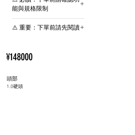
能與規格限制
【重要】下單前請務必了解規
⚠️ 重要：下單前請先閱讀
格與安裝限制
其他位置與TPE材質相關，請
【重要】規格 & 下單前請先閱
參閱此網頁。
讀安裝限制
新手買指南
¥148000
其他選配與 TPE 相關，請參閱
購買情趣娃娃前須知
以下頁面。
新手買指南
購買情趣娃娃前須知
頭部
1.0硬頭
1.0硬頭
1.0軟頭
2.0可動下巴(軟頭)+￥30000円