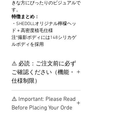
きな方にぴったりのビジュアルで
す。
特徴まとめ：
・SHEDOLLオリジナル檸檬ヘッ
ド＋高密度植毛仕様
注*撮影ボディには148シリカゲ
ルボディを採用
⚠️ 必読：ご注文前に必ず
ご確認ください（機能・
仕様制限）
【重要】ご注文前の仕様・設
⚠️ Important: Please Read
置制限について
Before Placing Your Orde
その他の配置はTPEに関連し
ているため、こちらのウェブ
【Important】Specifications &
ページをご覧ください。
Installation Restrictions Before
初心者のための購入手順