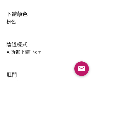
下體顏色
粉色
陰道樣式
可拆卸下體14cm
肛門
1-14CM
大腿可拆卸功能（僅限
TPE）
不需要