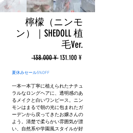
檸檬（ニンモ
ン）｜SHEDOLL 植
毛Ver.
一
促
 138.000 ¥ 
131.100 ¥
般
銷
夏休みセール5%OFF
價
價
一本一本丁寧に植えられたナチュ
格
格
ラルなロングヘアに、透明感のあ
るメイクと白いワンピース。ニン
モンはまるで朝の光に包まれたガ
ーデンから戻ってきたお嬢さんの
よう。清楚で柔らかい雰囲気が漂
い、自然系や学園風スタイルが好