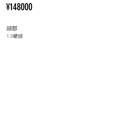
¥148000
Ordering
ラブドール購入前に知ってお
Other configurations are related
くべきこと
to TPE, so please refer to the
following webpage.
頭部
Beginner’s Purchase Guide
1.0硬頭
What You Should Know Before
Buying a Love Doll
1.0硬頭
1.0軟頭
2.0可動下巴(軟頭)+￥30000円
3.0可閉眼與可動下巴 楚玥&江小婉&熙熙＋￥40000円