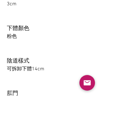
3cm
下體顏色
粉色
陰道樣式
可拆卸下體14cm
肛門
1-14CM
大腿可拆卸功能（僅限
TPE）