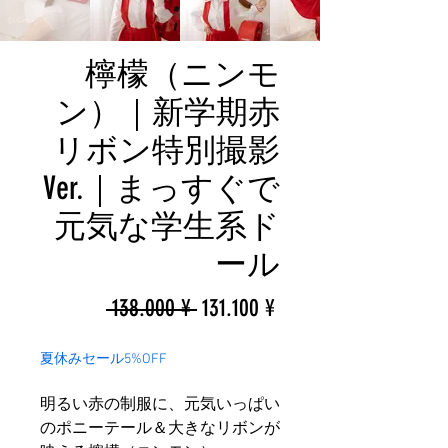
檸檬（ニンモ
ン）｜新学期赤
リボン特別撮影
Ver.｜まっすぐで
元気な学生系ド
ール
一
促
 138.000 ¥ 
131.100 ¥
般
銷
夏休みセール5%OFF
價
價
明るい赤の制服に、元気いっぱい
格
格
のポニーテール＆大きなリボンが