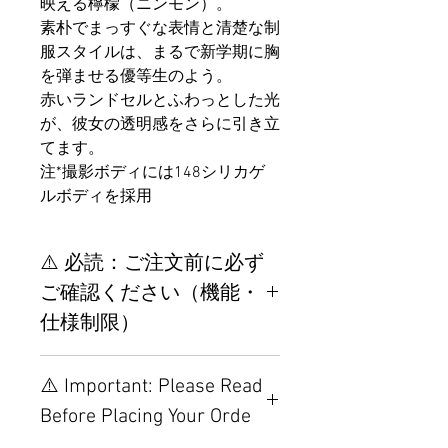
映える檸檬（ニンモン）。
素朴でまっすぐな表情と清楚な制
服スタイルは、まるで新学期に胸
を弾ませる優等生のよう。
赤いランドセルとふわっとした光
が、彼女の透明感をさらに引き立
てます。
注*撮影ボディには148シリカゲ
ルボディを採用
⚠️ 必読：ご注文前に必ず
ご確認ください（機能・
仕様制限）
【重要】ご注文前の仕様・設
⚠️ Important: Please Read
置制限について
Before Placing Your Orde
その他の配置はTPEに関連し
ているため、こちらのウェブ