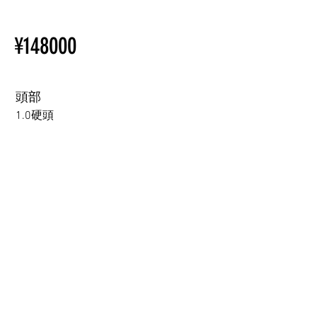
【Important】Specifications &
ページをご覧ください。
Installation Restrictions Before
初心者のための購入手順
¥148000
Ordering
ラブドール購入前に知ってお
Other configurations are related
くべきこと
to TPE, so please refer to the
following webpage.
頭部
Beginner’s Purchase Guide
1.0硬頭
What You Should Know Before
Buying a Love Doll
1.0硬頭
1.0軟頭
2.0可動下巴(軟頭)+￥30000円
3.0可閉眼與可動下巴 楚玥&江小婉&熙熙＋￥40000円