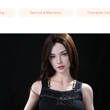
ing
Service & Warranty
Character Col