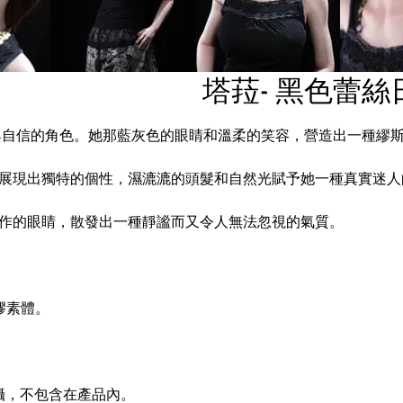
塔菈- 黑色蕾
與自信的角色。她那藍灰色的眼睛和溫柔的笑容，營造出一種繆
展現出獨特的個性，濕漉漉的頭髮和自然光賦予她一種真實迷人
作的眼睛，散發出一種靜謐而又令人無法忽視的氣質。
膠素體。
。
攝，不包含在產品內。