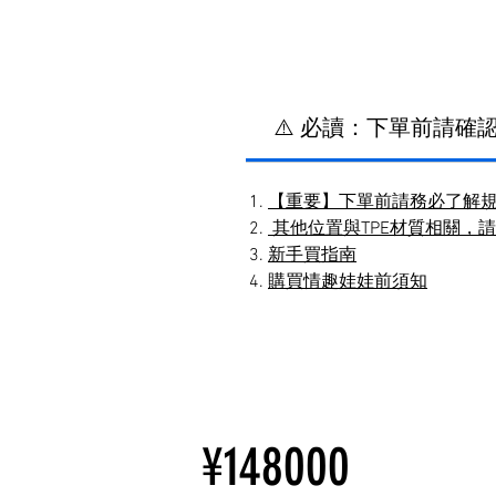
⚠️ 必讀：下單前請確
【重要】下單前請務必了解
其他位置與TPE材質相關，
新手買指南
購買情趣娃娃前須知
¥148000