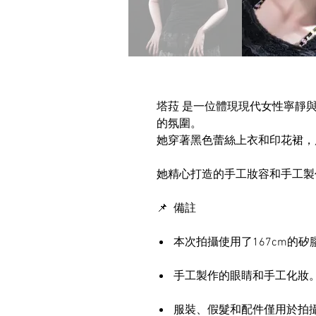
塔菈 是一位體現現代女性寧靜
的氛圍。
她穿著黑色蕾絲上衣和印花裙，
她精心打造的手工妝容和手工製
📌 備註
本次拍攝使用了167cm的矽
手工製作的眼睛和手工化妝
服裝、假髮和配件僅用於拍