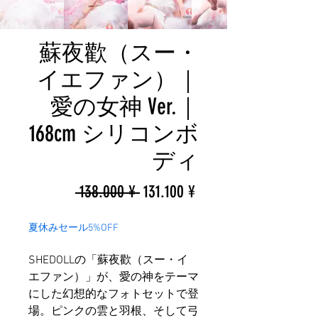
蘇夜歡（スー・
イエファン）｜
愛の女神 Ver.｜
168cm シリコンボ
ディ
一
促
 138.000 ¥ 
131.100 ¥
般
銷
夏休みセール5%OFF
價
價
SHEDOLLの「蘇夜歡（スー・イ
格
格
エファン）」が、愛の神をテーマ
にした幻想的なフォトセットで登
場。ピンクの雲と羽根、そして弓