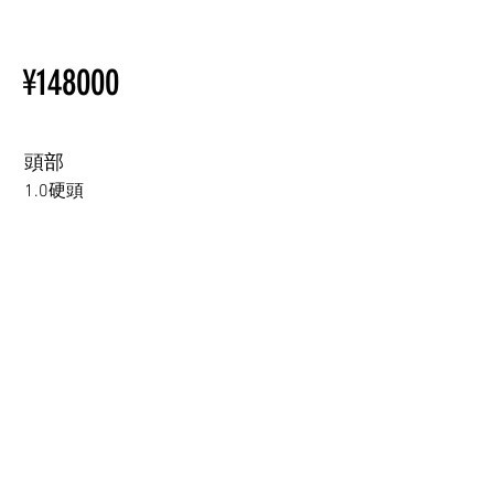
ているため、こちらのウェブ
【Important】Specifications &
ページをご覧ください。
Installation Restrictions Before
初心者のための購入手順
¥148000
Ordering
ラブドール購入前に知ってお
Other configurations are related
くべきこと
to TPE, so please refer to the
following webpage.
頭部
Beginner’s Purchase Guide
1.0硬頭
What You Should Know Before
Buying a Love Doll
1.0硬頭
1.0軟頭
2.0可動下巴(軟頭)+￥30000円
3.0可閉眼與可動下巴 楚玥&江小婉&熙熙＋￥40000円