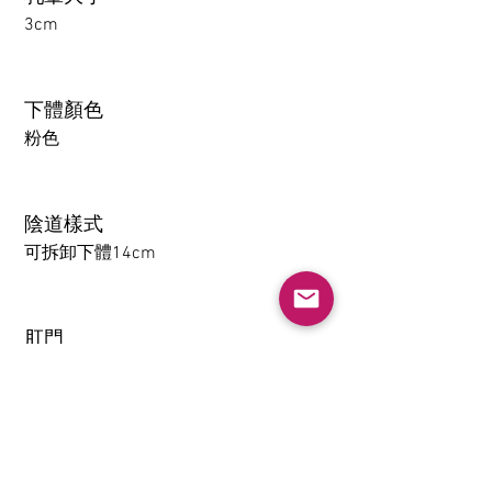
3cm
下體顏色
粉色
陰道樣式
可拆卸下體14cm
肛門
1-14CM
大腿可拆卸功能（僅限