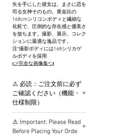
矢を手にした彼女は、まさに恋を
司る女神そのもの。黄金比の
168cmシリコンボディと繊細な
化粧で、圧倒的な存在感と優美さ
を放ちます。撮影、展示、コレク
ションに最適な逸品です。
注*撮影ボディには168シリカゲ
ルボディを採用
👉完全な画像集👈
⚠️ 必読：ご注文前に必ず
ご確認ください（機能・
仕様制限）
【重要】ご注文前の仕様・設
⚠️ Important: Please Read
置制限について
Before Placing Your Orde
その他の配置はTPEに関連し