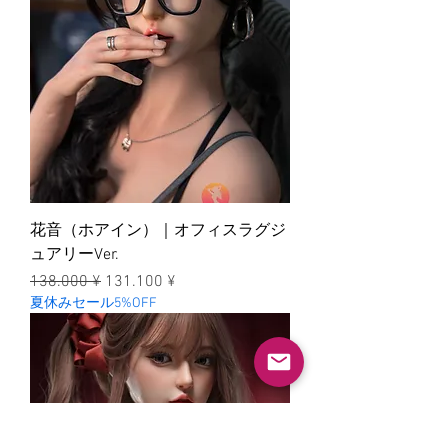
花音（ホアイン）｜オフィスラグジ
ュアリーVer.
一般價格
促銷價格
138.000 ¥
131.100 ¥
夏休みセール5%OFF