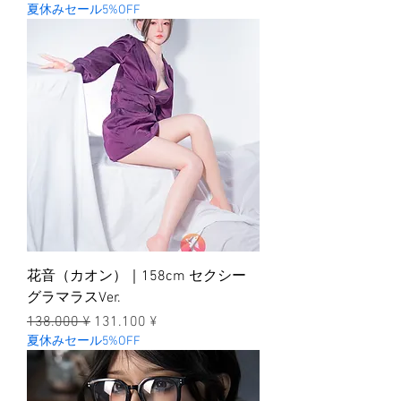
夏休みセール5%OFF
花音（カオン）｜158cm セクシー
グラマラスVer.
一般價格
促銷價格
138.000 ¥
131.100 ¥
夏休みセール5%OFF