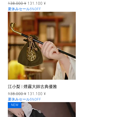
一般價格
促銷價格
138.000 ¥
131.100 ¥
夏休みセール5%OFF
江小梨 | 煙霧大師古典優雅
一般價格
促銷價格
138.000 ¥
131.100 ¥
夏休みセール5%OFF
NEW