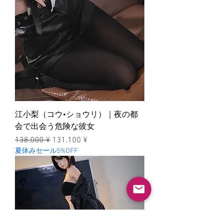
江小梨（コウ•ショウリ）｜夜の都
会で出会う危険な彼女
一般價格
促銷價格
138.000 ¥
131.100 ¥
夏休みセール5%OFF