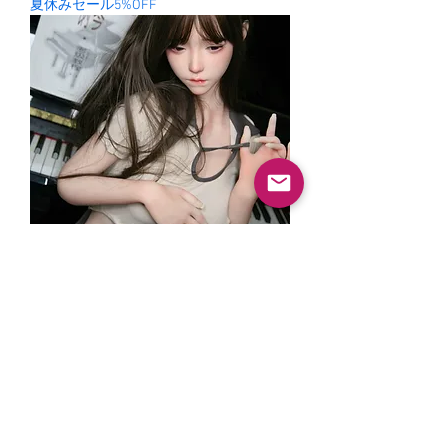
夏休みセール5%OFF
チューユ楚瑜
通常価格
セール価格
￥138,000
￥131,100
夏休みセール5%OFF
© 2026 SELUNE. All rights reserved.