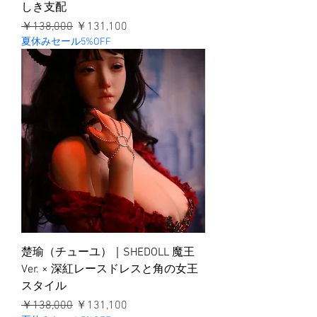
しき支配
通常価格
セール価格
￥138,000
￥131,100
夏休みセール5%OFF
楚瑜（チューユ）｜SHEDOLL 魔王
Ver. × 深紅レースドレスと角の女王
スタイル
通常価格
セール価格
￥138,000
￥131,100