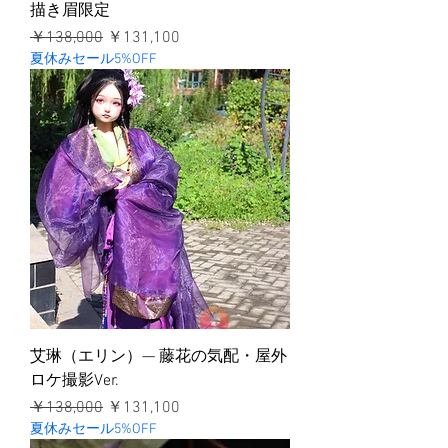
描き眉限定
通常価格
セール価格
￥138,000
￥131,100
夏休みセール5%OFF
艾琳（エリン）— 藤花の気配・屋外
ロケ撮影Ver.
通常価格
セール価格
￥138,000
￥131,100
夏休みセール5%OFF