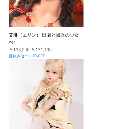
艾琳（エリン） 田園と書香の少女
Ver.
通常価格
セール価格
￥138,000
￥131,100
夏休みセール5%OFF