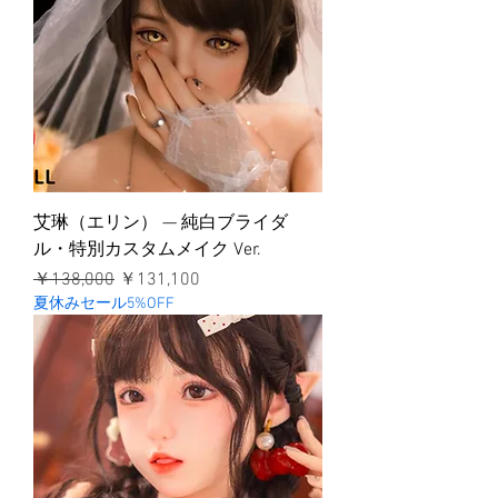
艾琳（エリン） — 純白ブライダ
ル・特別カスタムメイク Ver.
通常価格
セール価格
￥138,000
￥131,100
夏休みセール5%OFF