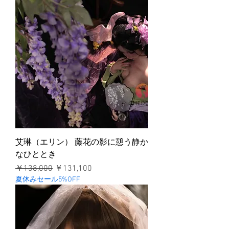
艾琳（エリン） 藤花の影に憩う静か
なひととき
通常価格
セール価格
￥138,000
￥131,100
夏休みセール5%OFF