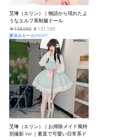
艾琳（エリン）｜物語から現れたよ
うなエルフ系制服ドール
通常価格
セール価格
￥138,000
￥131,100
夏休みセール5%OFF
艾琳（エリン）｜お掃除メイド風特
別撮影 Ver.｜素直で可愛い日常系ド