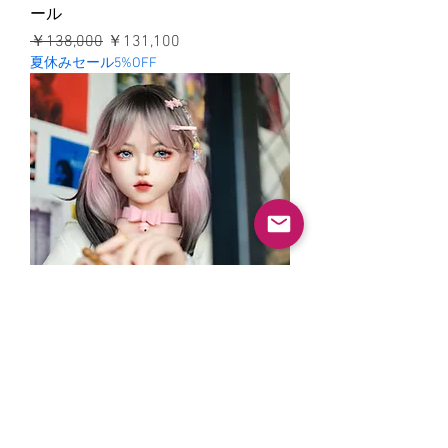
ール
通常価格
セール価格
￥138,000
￥131,100
夏休みセール5%OFF
艾琳（エリン）｜バレンタイン特別
撮影 Ver.｜甘くて魅力的な恋人系ド
ール
通常価格
セール価格
￥138,000
￥131,100