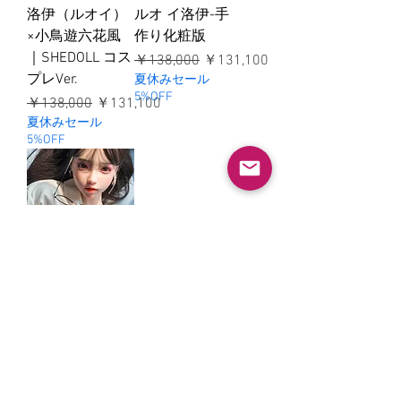
洛伊（ルオイ）
ルオ イ洛伊-手
×小鳥遊六花風
作り化粧版
｜SHEDOLL コス
通常価格
セール価格
￥138,000
￥131,100
プレVer.
夏休みセール
5%OFF
通常価格
セール価格
￥138,000
￥131,100
夏休みセール
5%OFF
洛伊ルオ イLUO
YI
通常価格
セール価格
￥138,000
￥131,100
夏休みセール
5%OFF